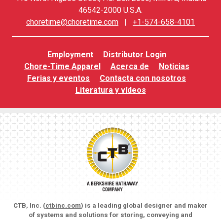
46542-2000 U.S.A.
choretime@choretime.com
|
+1-574-658-4101
Employment
Distributor Login
Chore-Time Apparel
Acerca de
Noticias
Ferias y eventos
Contacta con nosotros
Literatura y vídeos
CTB, Inc. (
ctbinc.com
) is a leading global designer and maker
of systems and solutions for storing, conveying and