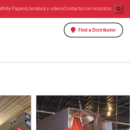
Search
White Papers
Literatura y vídeos
Contacta con nosotros
Find a Distributor