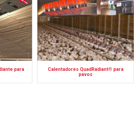
diante para
Calentadores QuadRadiant® para
pavos