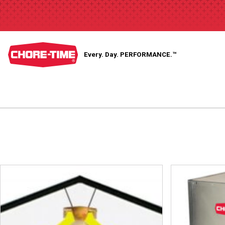
Every. Day.
PERFORMANCE.™