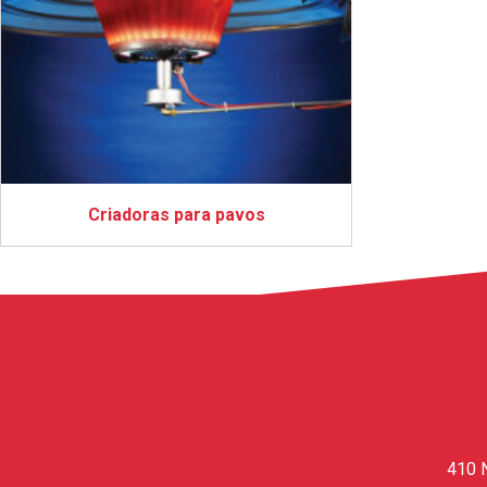
Criadoras para pavos
410 N