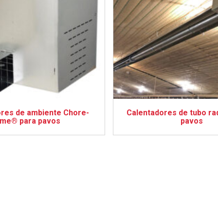
res de ambiente Chore-
Calentadores de tubo ra
ime® para pavos
pavos