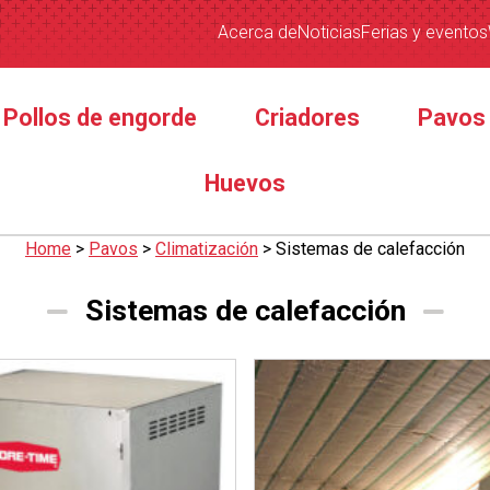
Acerca de
Noticias
Ferias y eventos
Pollos de engorde
Criadores
Pavos
Huevos
Home
>
Pavos
>
Climatización
>
Sistemas de calefacción
Sistemas de calefacción