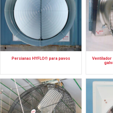
Persianas HYFLO® para pavos
Ventilador
galv