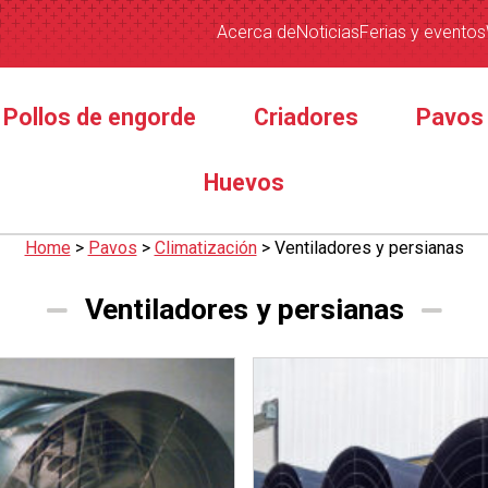
Acerca de
Noticias
Ferias y eventos
Pollos de engorde
Criadores
Pavos
Huevos
Home
>
Pavos
>
Climatización
>
Ventiladores y persianas
Ventiladores y persianas