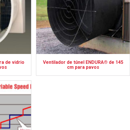
ra de vidrio
Ventilador de túnel ENDURA® de 145
vos
cm para pavos