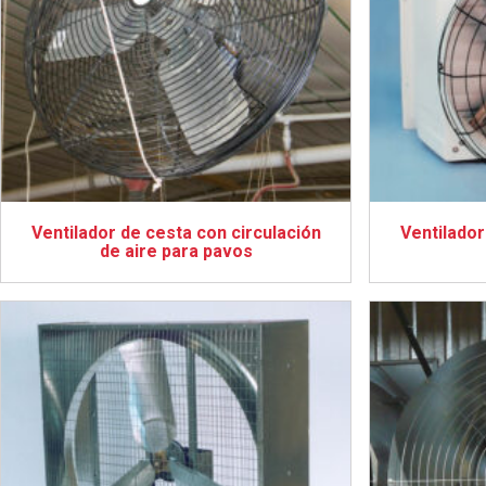
Ventilador de cesta con circulación
Ventilador
de aire para pavos