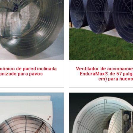
 cónico de pared inclinada
Ventilador de accionamie
anizado para pavos
EnduraMax® de 57 pulg
cm) para huev