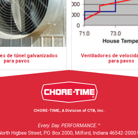
es de túnel galvanizados
Ventiladores de velocida
para pavos
para pavos
CHORE-TIME, A Division of CTB, Inc.
Every. Day. PERFORMANCE.™
orth Higbee Street, P.O. Box 2000, Milford, Indiana 46542-2000 