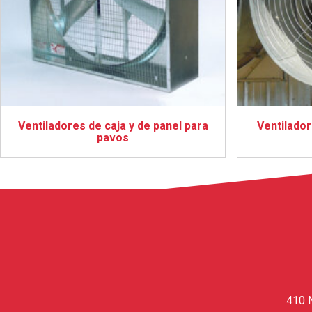
Ventiladores de caja y de panel para
Ventilador
pavos
410 N