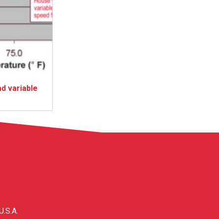
d variable
U.S.A.