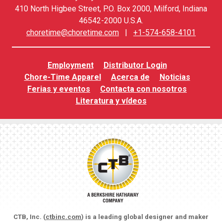
410 North Higbee Street, P.O. Box 2000, Milford, Indiana
46542-2000 U.S.A.
choretime@choretime.com
|
+1-574-658-4101
Employment
Distributor Login
Chore-Time Apparel
Acerca de
Noticias
Ferias y eventos
Contacta con nosotros
Literatura y vídeos
CTB, Inc. (
ctbinc.com
) is a leading global designer and maker