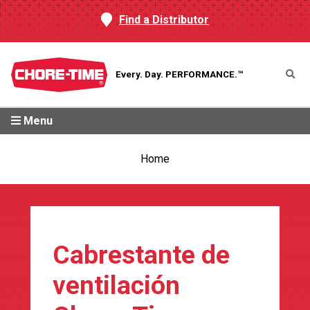
Find a Distributor
Every. Day.
PERFORMANCE.™
Menu
Home
Cabrestante de
ventilación