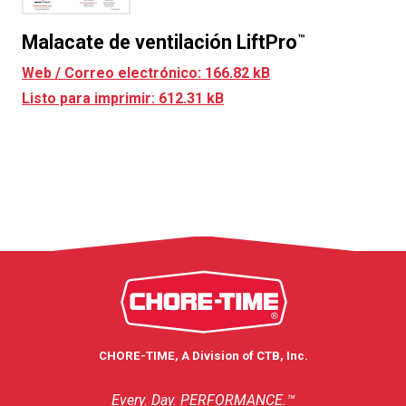
Malacate de ventilación LiftPro
™
Web / Correo electrónico: 166.82 kB
Listo para imprimir: 612.31 kB
CHORE-TIME, A Division of CTB, Inc.
Every. Day. PERFORMANCE.™